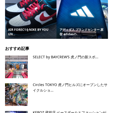
AIR FOREC1をNIKE BY YOU
アディダス ブランドセンター 原
UN...
宿 adidasの...
おすすめ記事
SELECT by BAYCREW’S 虎ノ門の新スポ...
Circles TOKYO 虎ノ門ヒルズにオープンしたサ
イクルショ...
KEBOZ 蔵前店 ベースボールとファッションが