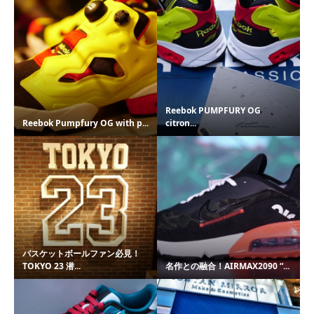
Reebok PUMPFURY OG
Reebok Pumpfury OG with p...
citron...
バスケットボールファン必見！
TOKYO 23 潜...
名作との融合！AIRMAX2090 “...