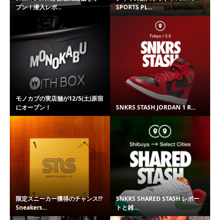
プン！潜入レポ...
SPORTS PL...
モノカブの実店舗が12/5(土)原宿
にオープン！
SNKRS STASH JORDAN 1 R...
限定スニーカー獲得のチャンス!?
SNKRS SHARED STASH レポー
Sneakers...
トと雑...