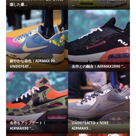
築した最...
...
鮮やかな発色！AIRMAX 90
UNDEFEAT...
名作との融合！AIRMAX2090 “...
名作をアップデート！
UNDEFEATED x NIKE
AIRMAX90 “...
AIRMAX9...