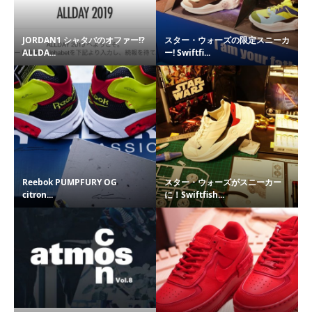
JORDAN1 シャタバのオファー!?
スター・ウォーズの限定スニーカ
ALLDA...
ー! Swiftfi...
Reebok PUMPFURY OG
スター・ウォーズがスニーカー
citron...
に！Swiftfish...