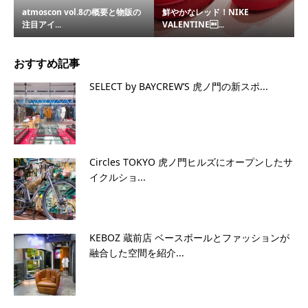
atmoscon vol.8の概要と物販の
鮮やかなレッド！NIKE
注目アイ...
VALENTINE...
おすすめ記事
SELECT by BAYCREW’S 虎ノ門の新スポ...
Circles TOKYO 虎ノ門ヒルズにオープンしたサ
イクルショ...
KEBOZ 蔵前店 ベースボールとファッションが
融合した空間を紹介...