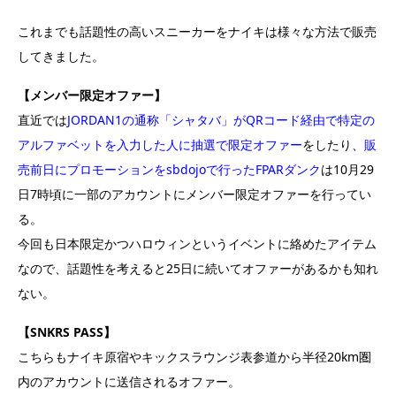
これまでも話題性の高いスニーカーをナイキは様々な方法で販売
してきました。
【メンバー限定オファー】
直近では
JORDAN1の通称「シャタバ」がQRコード経由で特定の
アルファベットを入力した人に抽選で限定オファー
をしたり、
販
売前日にプロモーションをsbdojoで行ったFPARダンク
は10月29
日7時頃に一部のアカウントにメンバー限定オファーを行ってい
る。
今回も日本限定かつハロウィンというイベントに絡めたアイテム
なので、話題性を考えると25日に続いてオファーがあるかも知れ
ない。
【SNKRS PASS】
こちらもナイキ原宿やキックスラウンジ表参道から半径20km圏
内のアカウントに送信されるオファー。