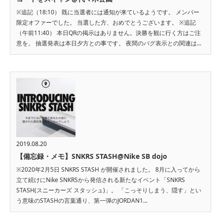
※追記（18:10） 既に当選者には通知が来ているようです。 メンバー
限定オファーでした。 当選した方、おめでとうございます。 ※追記
（午前11:40） 本日QRの掲示はありません。決勝を観に行く方はご注
意を。 抽選発表は本日夕方との事です。 夜間のバグ表示との関連は...
2019.08.20
【備忘録・メモ】SNKRS STASH@Nike SB dojo
※2020年2月5日 SNKRS STASH が開催されました。 8月に入ってから
立て続けにNike SNKRSから発信される新たなイベント「SNKRS
STASH(スニーカーズ スタッシュ)」。 「こっそりしまう、隠す」とい
う意味のSTASHの言葉通り、第一弾のJORDAN1...