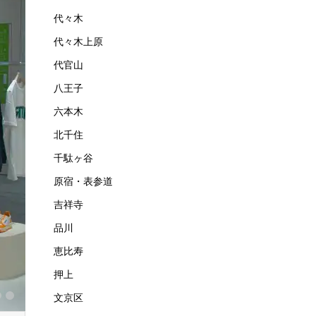
代々木
代々木上原
代官山
八王子
六本木
北千住
千駄ヶ谷
原宿・表参道
吉祥寺
品川
恵比寿
押上
文京区