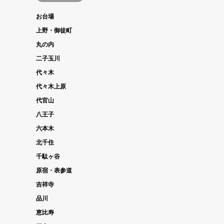
お台場
上野・御徒町
丸の内
二子玉川
代々木
代々木上原
代官山
八王子
六本木
北千住
千駄ヶ谷
原宿・表参道
吉祥寺
品川
恵比寿