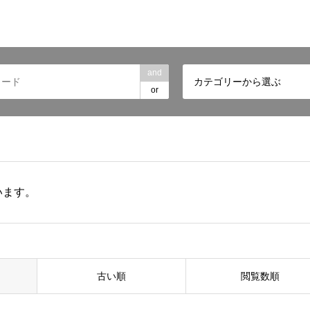
and
カテゴリーから選ぶ
or
います。
古い順
閲覧数順