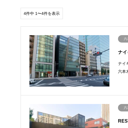
4件中 1〜4件を表示
六
ナイ
ナイ
六本
六
RES