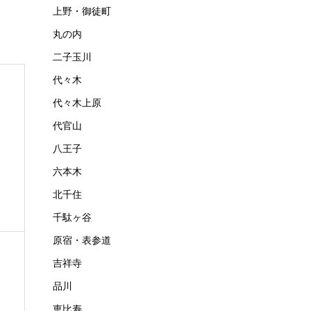
上野・御徒町
丸の内
二子玉川
代々木
代々木上原
代官山
八王子
六本木
北千住
千駄ヶ谷
原宿・表参道
吉祥寺
品川
恵比寿