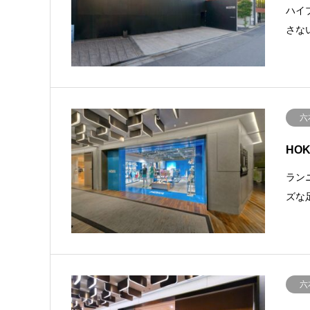
ハイ
さな
六
HOK
ラン
ズな
六