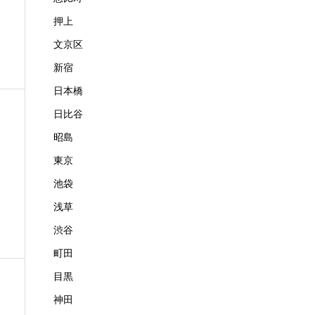
押上
文京区
新宿
日本橋
日比谷
昭島
東京
池袋
浅草
渋谷
町田
目黒
神田