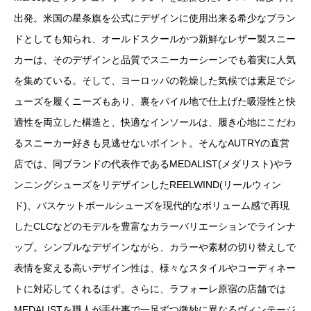
出発。米国の星条旗を公式にデザインに使用出来る希少なブラン
ドとしても知られ、オールドスクールかつ新鮮なレザー製スニー
カーは、そのデザインと品質でスニーカーシーンでも着実に人気
を集めている。そして、ヨーロッパの乾燥した気候では素足でシ
ューズを履くニーズもあり、裏をパイル地で仕上げた吸湿性と快
適性を両立した構造と、快適なインソールは、履き心地にこだわ
るスニーカー好きも見逃せないポイント。そんなAUTRYの直営
店では、同ブランドの代表作であるMEDALIST(メダリスト)やラ
ンニングシューズをリデザインしたREELWIND(リールウィン
ド)、バスケットボールシューズを現代的なボリューム感で再現
したCLCなどのモデルを豊富なカラーバリエーションでラインナ
ップ。シンプルなデザインながら、カラーや素材の切り替えしで
表情を変える高いデザイン性は、様々なスタイルやコーディネー
トに対応してくれるはず。さらに、ラフォーレ原宿の店舗では
MEDALISTを職人が手仕事で一足ずつ微妙に異なるヴィンテージ