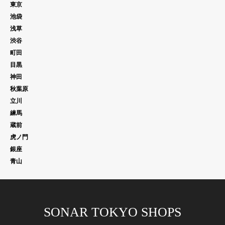
東京
池袋
浅草
渋谷
町田
目黒
神田
秋葉原
立川
練馬
蔵前
虎ノ門
銀座
青山
SONAR TOKYO SHOPS