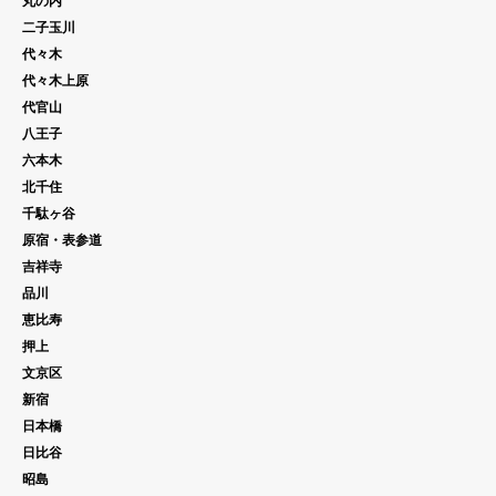
丸の内
二子玉川
代々木
代々木上原
代官山
八王子
六本木
北千住
千駄ヶ谷
原宿・表参道
吉祥寺
品川
恵比寿
押上
文京区
新宿
日本橋
日比谷
昭島