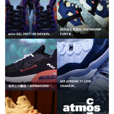
試作品を具現化! INSTAPUMP
asics GEL-INST.180 NEXKIN...
FURY B...
AIR JORDAN 11 LOW
名作との融合！AIRMAX2090 “...
SNAKESK...