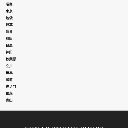
昭島
東京
池袋
浅草
渋谷
町田
目黒
神田
秋葉原
立川
練馬
蔵前
虎ノ門
銀座
青山