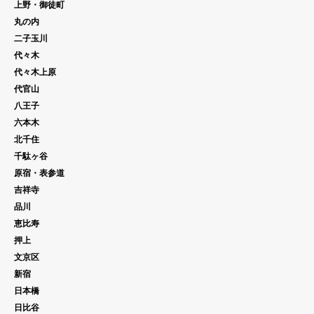
上野・御徒町
丸の内
二子玉川
代々木
代々木上原
代官山
八王子
六本木
北千住
千駄ヶ谷
原宿・表参道
吉祥寺
品川
恵比寿
押上
文京区
新宿
日本橋
日比谷