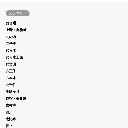
カテゴリー
お台場
上野・御徒町
丸の内
二子玉川
代々木
代々木上原
代官山
八王子
六本木
北千住
千駄ヶ谷
原宿・表参道
吉祥寺
品川
恵比寿
押上