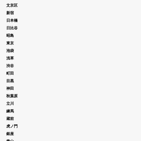
文京区
新宿
日本橋
日比谷
昭島
東京
池袋
浅草
渋谷
町田
目黒
神田
秋葉原
立川
練馬
蔵前
虎ノ門
銀座