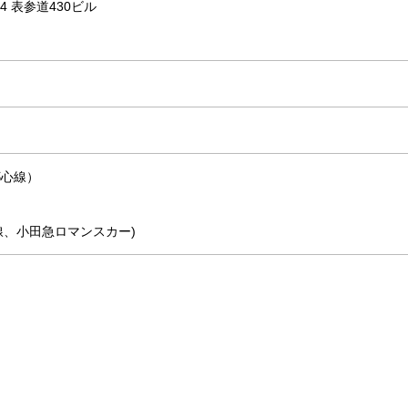
-4 表参道430ビル
都心線）
線、小田急ロマンスカー)