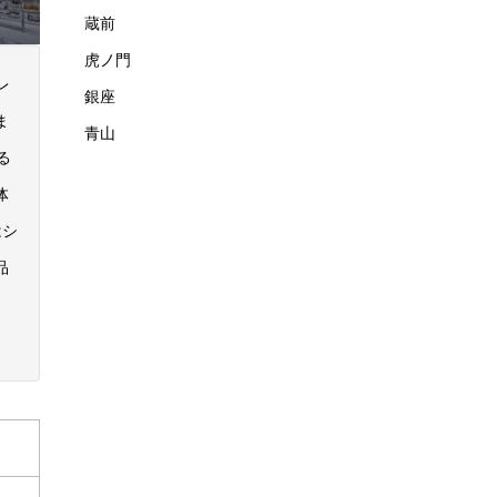
蔵前
虎ノ門
レ
銀座
ま
青山
る
体
はシ
品