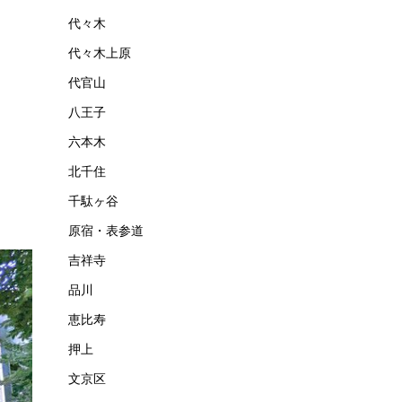
代々木
代々木上原
代官山
八王子
六本木
北千住
千駄ヶ谷
原宿・表参道
吉祥寺
品川
恵比寿
押上
文京区