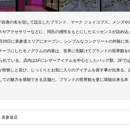
OBSが自身の名を冠して設立したブランド、マーク ジェイコブス。メンズや
スやアクセサリーなどに、同氏の感性をもとにしたエッセンスが詰め込
2年7月29日に表参道エリアにオープン。シンプルなコンクリートの外観に光
チーフにしたモノグラムの内装は、世界に先駆けてブランドの世界観を
込められている。店内は1Fにレザーアイテムを中心としたバッグ類、2Fで
が所狭しと並び、じっくりとお気に入りのアイテムを探す事が出来る。
しての魅力を堪能できる店舗だ。ブランドの世界観を更に堪能出来る本
) 表参道店