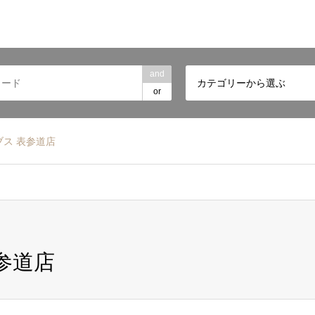
and
カテゴリーから選ぶ
or
ブス 表参道店
参道店