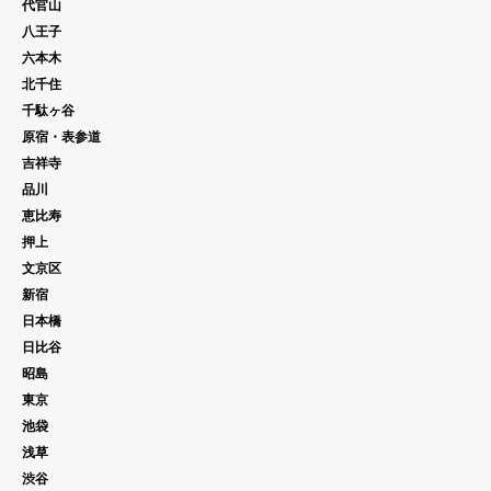
代官山
八王子
六本木
北千住
千駄ヶ谷
原宿・表参道
吉祥寺
品川
恵比寿
押上
文京区
新宿
日本橋
日比谷
昭島
東京
池袋
浅草
渋谷