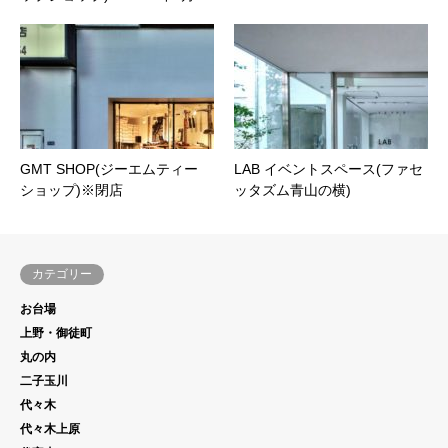
GMT SHOP(ジーエムティー
LAB イベントスペース(ファセ
ショップ)※閉店
ッタズム青山の横)
カテゴリー
お台場
上野・御徒町
丸の内
二子玉川
代々木
代々木上原