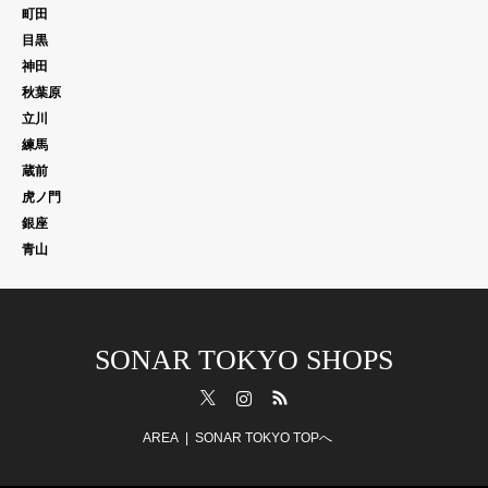
町田
目黒
神田
秋葉原
立川
練馬
蔵前
虎ノ門
銀座
青山
SONAR TOKYO SHOPS
Twitter
Instagram
RSS
AREA
SONAR TOKYO TOPへ