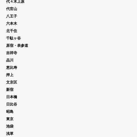
代々木上原
代官山
八王子
六本木
北千住
千駄ヶ谷
原宿・表参道
吉祥寺
品川
恵比寿
押上
文京区
新宿
日本橋
日比谷
昭島
東京
池袋
浅草