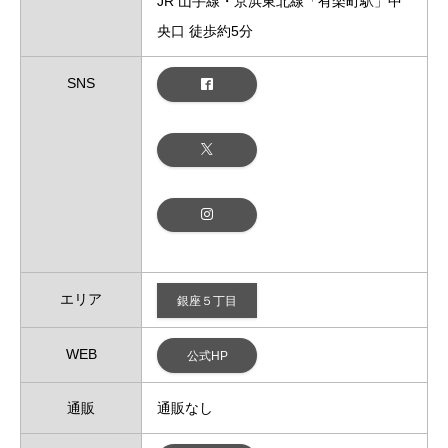
JR 山手線・京浜東北線「有楽町駅」中
央口 徒歩約5分
SNS
エリア
銀座５丁目
WEB
公式HP
通販
通販なし