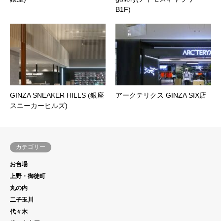
B1F)
GINZA SNEAKER HILLS (銀座
アークテリクス GINZA SIX店
スニーカーヒルズ)
カテゴリー
お台場
上野・御徒町
丸の内
二子玉川
代々木