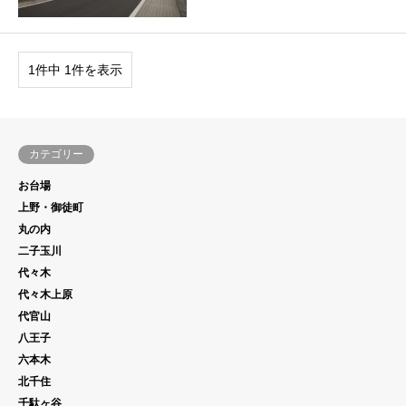
1件中 1件を表示
カテゴリー
お台場
上野・御徒町
丸の内
二子玉川
代々木
代々木上原
代官山
八王子
六本木
北千住
千駄ヶ谷