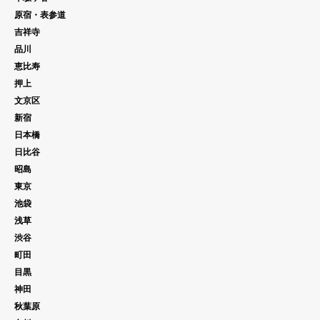
原宿・表参道
吉祥寺
品川
恵比寿
押上
文京区
新宿
日本橋
日比谷
昭島
東京
池袋
浅草
渋谷
町田
目黒
神田
秋葉原