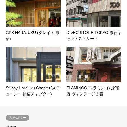
GR8 HARAJUKU (グレイト 原
D-VEC STORE TOKYO 原宿キ
宿)
ャットストリート
Stüssy Harajuku Chapter(ステ
FLAMINGO(フラミンゴ) 原宿
ューシー 原宿チャプター)
店 ヴィンテージ古着
カテゴリー