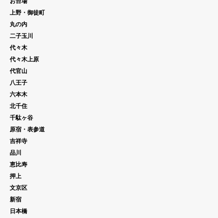
お台場
上野・御徒町
丸の内
二子玉川
代々木
代々木上原
代官山
八王子
六本木
北千住
千駄ヶ谷
原宿・表参道
吉祥寺
品川
恵比寿
押上
文京区
新宿
日本橋