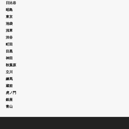
日比谷
昭島
東京
池袋
浅草
渋谷
町田
目黒
神田
秋葉原
立川
練馬
蔵前
虎ノ門
銀座
青山